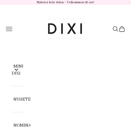
Hopp til innhold
Nyheter hele tiden - Velkommen til oss!
dixisandefjord.no
Meny
Søk
Handl
MINI
DIXI
NYHETER
NOMINATION