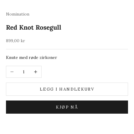
Nomination
Red Knot Rosegull
Salgspris
899,00 kr
Knute med røde zirkoner
Reduser antall
Øk antall
LEGG I HANDLEKURV
KJØP NÅ