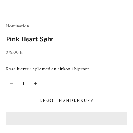
Nomination
Pink Heart Sølv
Salgspris
379,00 kr
Rosa hjerte i sølv med en zirkon i hjørnet
Reduser antall
Øk antall
LEGG I HANDLEKURV