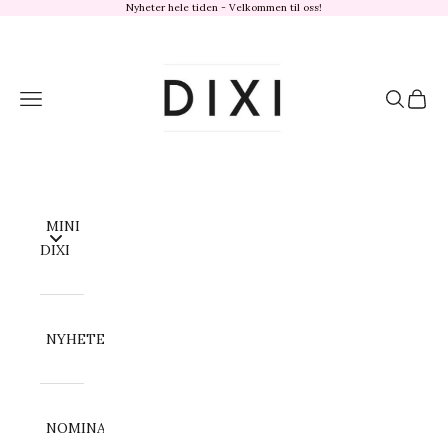
Hopp til innhold
Nyheter hele tiden - Velkommen til oss!
dixisandefjord.no
Meny
Søk
Handl
MINI
DIXI
NYHETER
NOMINATION