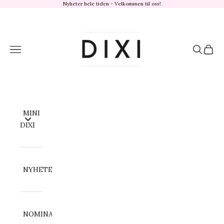
Hopp til innhold
Nyheter hele tiden - Velkommen til oss!
dixisandefjord.no
Meny
Søk
Handl
MINI
DIXI
NYHETER
NOMINATION