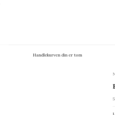
Handlekurven din er tom
S
5
L