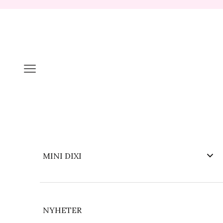
Hopp til innhold
Meny
MINI DIXI
NYHETER