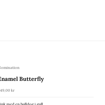
Nomination
Enamel Butterfly
algspris
49,00 kr
ink med en bulldog i gull