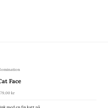
Nomination
Cat Face
algspris
79,00 kr
ink med en fin katt på