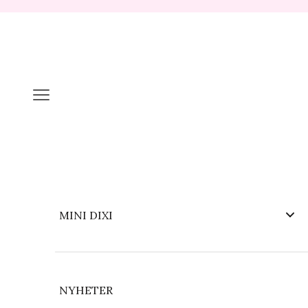
Hopp til innhold
Meny
MINI DIXI
NYHETER