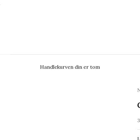
Handlekurven din er tom
S
3
L