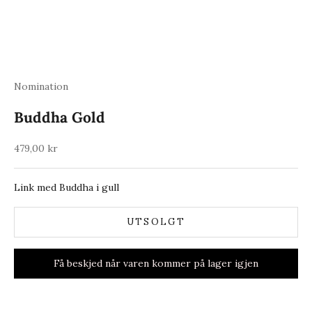
Nomination
Buddha Gold
Salgspris
479,00 kr
Link med Buddha i gull
UTSOLGT
Få beskjed når varen kommer på lager igjen