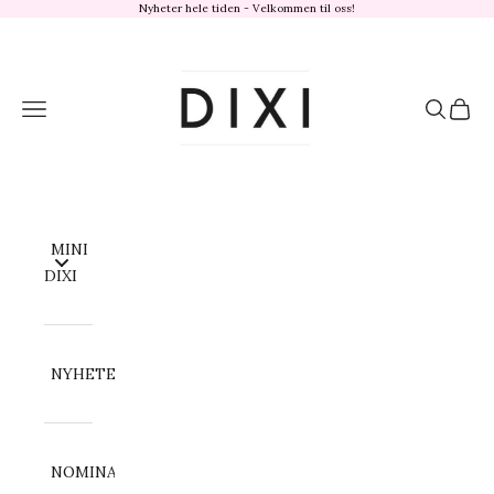
Hopp til innhold
Nyheter hele tiden - Velkommen til oss!
dixisandefjord.no
Meny
Søk
Handl
MINI
DIXI
NYHETER
NOMINATION