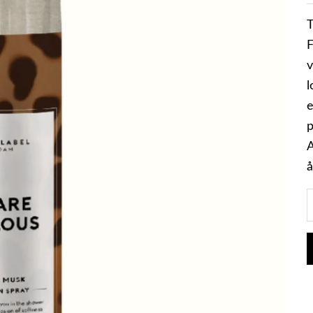
T
F
v
l
e
p
A
å