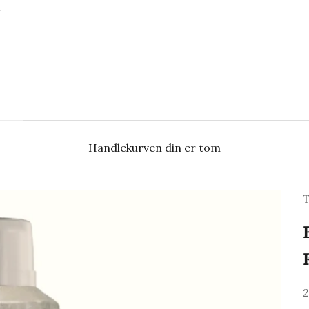
Handlekurven din er tom
T
S
2