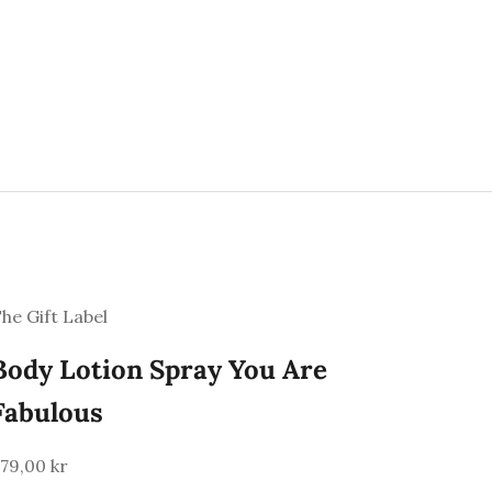
he Gift Label
Body Lotion Spray You Are
Fabulous
algspris
79,00 kr