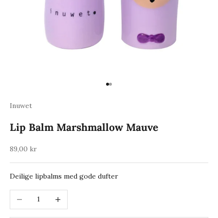
Gå til element 1
Gå til element 2
Inuwet
Lip Balm Marshmallow Mauve
Salgspris
89,00 kr
Deilige lipbalms med gode dufter
Reduser antall
Øk antall