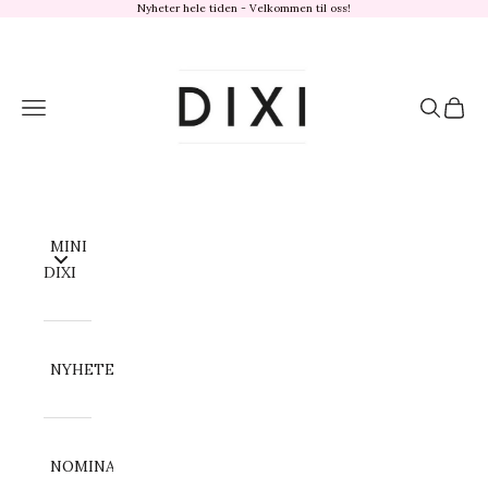
Hopp til innhold
Nyheter hele tiden - Velkommen til oss!
dixisandefjord.no
Meny
Søk
Handl
MINI
DIXI
NYHETER
NOMINATION