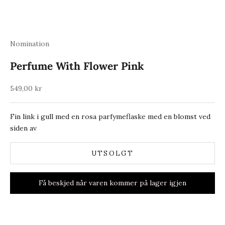
Nomination
Perfume With Flower Pink
Salgspris
549,00 kr
Fin link i gull med en rosa parfymeflaske med en blomst ved
siden av
UTSOLGT
Få beskjed når varen kommer på lager igjen