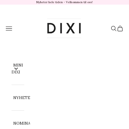
Hopp til innhold
Nyheter hele tiden - Velkommen til oss!
dixisandefjord.no
Meny
Søk
Handl
MINI
DIXI
NYHETER
NOMINATION