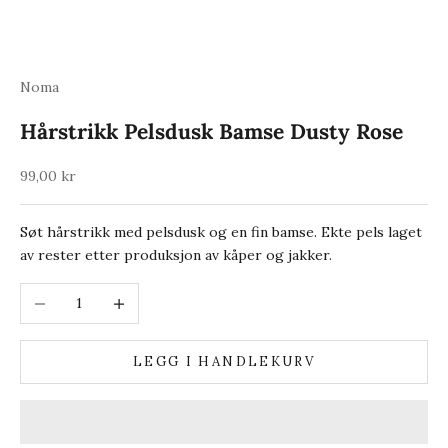
Noma
Hårstrikk Pelsdusk Bamse Dusty Rose
Salgspris
99,00 kr
Søt hårstrikk med pelsdusk og en fin bamse. Ekte pels laget
av rester etter produksjon av kåper og jakker.
Reduser antall
Øk antall
LEGG I HANDLEKURV