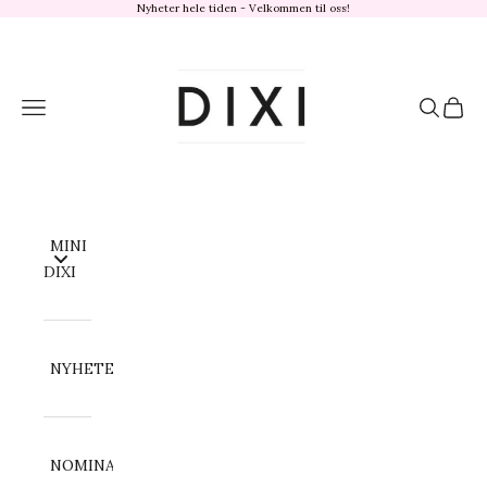
Hopp til innhold
Nyheter hele tiden - Velkommen til oss!
dixisandefjord.no
Meny
Søk
Handl
MINI
DIXI
NYHETER
NOMINATION